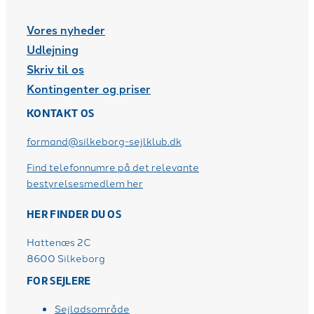
Vores nyheder
Udlejning
Skriv til os
Kontingenter og priser
KONTAKT OS
formand@silkeborg-sejlklub.dk
Find telefonnumre på det relevante
bestyrelsesmedlem her
HER FINDER DU OS
Hattenæs 2C
8600 Silkeborg
FOR SEJLERE
Sejladsområde