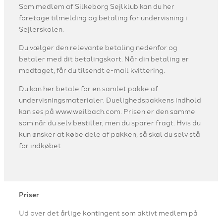
Som medlem af Silkeborg Sejlklub kan du her
foretage tilmelding og betaling for undervisning i
Sejlerskolen.
Du vælger den relevante betaling nedenfor og
betaler med dit betalingskort. Når din betaling er
modtaget, får du tilsendt e-mail kvittering.
Du kan her betale for en samlet pakke af
undervisningsmaterialer. Duelighedspakkens indhold
kan ses på www.weilbach.com. Prisen er den samme
som når du selv bestiller, men du sparer fragt. Hvis du
kun ønsker at købe dele af pakken, så skal du selv stå
for indkøbet
Priser
Ud over det årlige kontingent som aktivt medlem på