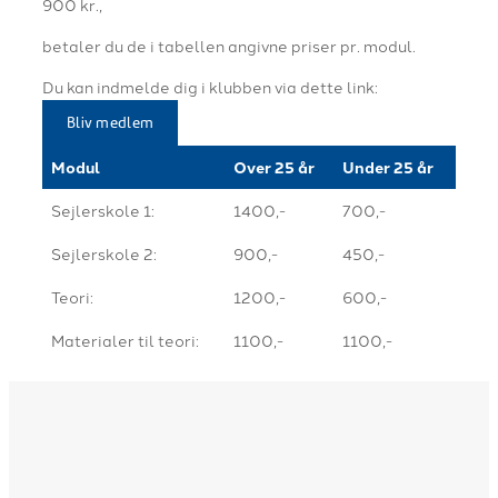
900 kr.,
betaler du de i tabellen angivne priser pr. modul.
Du kan indmelde dig i klubben via dette link:
Bliv medlem
Modul
Over 25 år
Under 25 år
Sejlerskole 1:
1400,-
700,-
Sejlerskole 2:
900,-
450,-
Teori:
1200,-
600,-
Materialer til teori:
1100,-
1100,-