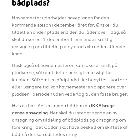
bådplads?
Havnemester udarbejder haveplanen for den
kommende sæson i december året før. Ønsker du
tildelt en anden plads end den du råder over i dag, så
skal du senest 1. december fremsende skriftlig
ansøgning om tildeling af ny plads via nedenstående
knap.
Husk også at havnemesteren kan rokere rundt på
pladserne, såfremt det er hensigtsmæssigt for
klubben. Såfremt en bådplads ikke benyttes i kortere
eller længere tid, kan havnemesteren disponere over
pladsen i perioden uden vederlag til den faste bruger.
Hvis du har fået en anden båd kan du
IKKE bruge
denne ansøgning
. Her skal du i stedet sende en ny
ansøgning om tildeling af bådplads og ansøgning om
forsikring, idet Codan skal have besked om skiftete af
båd, så der kan udstedes en ny