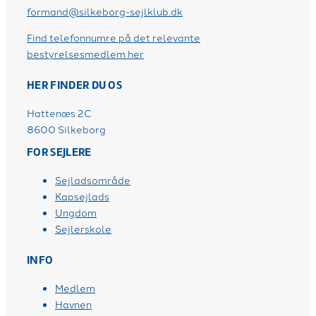
formand@silkeborg-sejlklub.dk
Find telefonnumre på det relevante
bestyrelsesmedlem her
HER FINDER DU OS
Hattenæs 2C
8600 Silkeborg
FOR SEJLERE
Sejladsområde
Kapsejlads
Ungdom
Sejlerskole
INFO
Medlem
Havnen