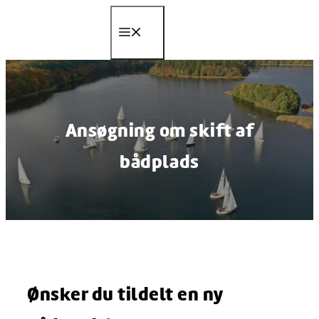
Hop
til
Menu
indhold
Ansøgning om skift af
bådplads
Ønsker du tildelt en ny