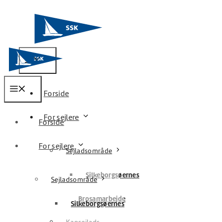
Hop
til
indhold
Menu
Menu
Forside
For sejlere
Forside
For sejlere
Sejladsområde
Silkeborgsøernes
Sejladsområde
Brosamarbejde
Silkeborgsøernes