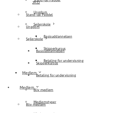
Stand-up Paddel
2022
Ungdom
Stand-up Paddel
Sejlerskole
Ungdom
Basisuddannelsen
Sejlerskole
Skipperkursus
Basisuddannelsen
Betaling for undervisning
Skipperkursus
Medlem
Betaling for undervisning
Medlem
Bliv medlem
Medlemstyper
Bliv medlem