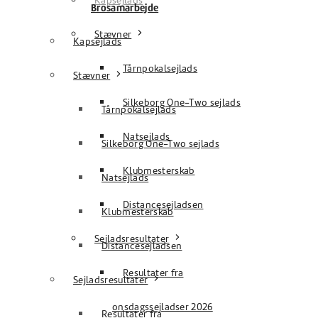
Kapsejlads
Brosamarbejde
Stævner
Kapsejlads
Tårnpokalsejlads
Stævner
Silkeborg One-Two sejlads
Tårnpokalsejlads
Natsejlads
Silkeborg One-Two sejlads
Klubmesterskab
Natsejlads
Distancesejladsen
Klubmesterskab
Sejladsresultater
Distancesejladsen
Resultater fra
Sejladsresultater
onsdagssejladser 2026
Resultater fra