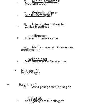
Min brugeradgang
Medlemstyper
Øvrige betalinger
Min brugeradgang
Intern information for
Øvrige betalinger
medlemmer
Intern information for
Medlemssystem Conventus
medlemmer
vejledninger
Medlemssystem Conventus
Havnen
vejledninger
Havnen
Ansøgning om tildeling af
bådplads
Ansøgning om tildeling af