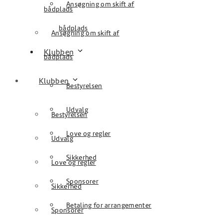
Ansøgning om skift af
bådplads
bådplads
Ansøgning om skift af
Klubben
bådplads
Klubben
Bestyrelsen
Udvalg
Bestyrelsen
Love og regler
Udvalg
Sikkerhed
Love og regler
Sponsorer
Sikkerhed
Betaling for arrangementer
Sponsorer