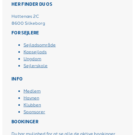
HER FINDER DU OS
Hattenæs 2C
8600 Silkeborg
FOR SEJLERE
Sejladsområde
Kapsejlads
Ungdom
Sejlerskole
INFO
Medlem
Havnen
Klubben
Sponsorer
BOOKINGER
Du har mulighed for at se alle de aktive bookinger,